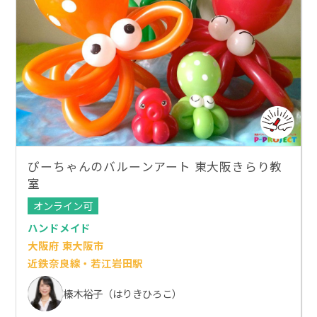
ぴーちゃんのバルーンアート 東大阪きらり教
室
オンライン可
ハンドメイド
大阪府 東大阪市
近鉄奈良線・若江岩田駅
榛木裕子（はりきひろこ）