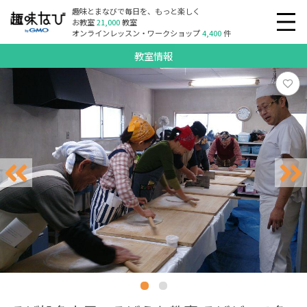
趣味とまなびで毎日を、もっと楽しく
お教室
21,000
教室
オンラインレッスン・ワークショップ
4,400
件
教室情報