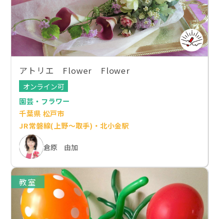
アトリエ Flower Flower
オンライン可
園芸・フラワー
千葉県 松戸市
JR常磐線(上野～取手)・北小金駅
倉原 由加
教室