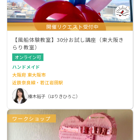
開催リクエスト受付中
【風船体験教室】30分お試し講座（東大阪き
らり教室）
オンライン可
ハンドメイド
大阪府 東大阪市
近鉄奈良線・若江岩田駅
榛木裕子（はりきひろこ）
ワークショップ