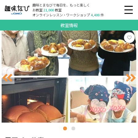
趣味とまなびで毎日を、もっと楽しく
お教室
21,000
教室
オンラインレッスン・ワークショップ
4,400
件
教室情報