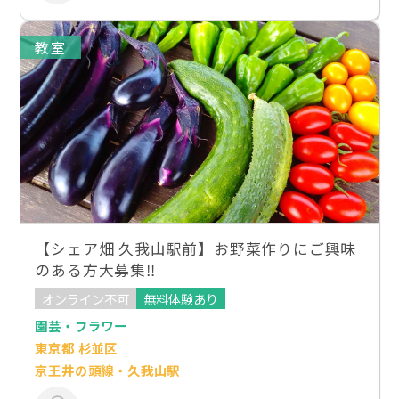
教室
【シェア畑 久我山駅前】お野菜作りにご興味
のある方大募集‼
オンライン不可
無料体験あり
園芸・フラワー
東京都 杉並区
京王井の頭線・久我山駅