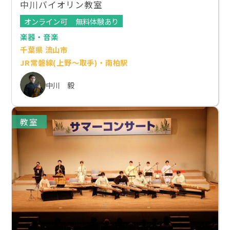
中川バイオリン教室
オンライン可
無料体験あり
楽器・音楽
千葉県 流山市
JR常磐線(上野～取手)・南柏駅
中川 毅
教室