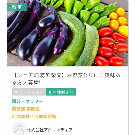
教室
【シェア畑 葛飾柴又】お野菜作りにご興味あ
る方大募集‼
オンライン不可
無料体験あり
園芸・フラワー
東京都 葛飾区
京成本線・京成高砂駅
株式会社アグリメディア