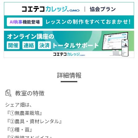
詳細情報
教室の特徴
シェア畑は、
『①無農薬栽培』
『②農具・資材レンタル』
『③種・苗』
『④栽培アドバイス』