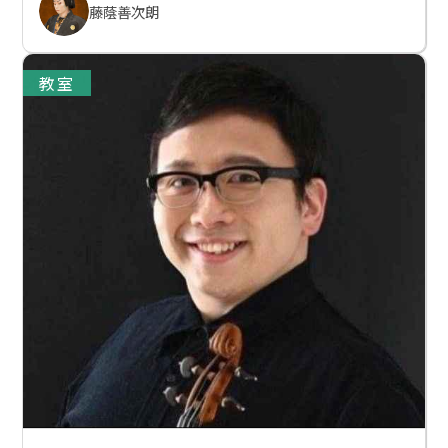
藤蔭善次朗
教室