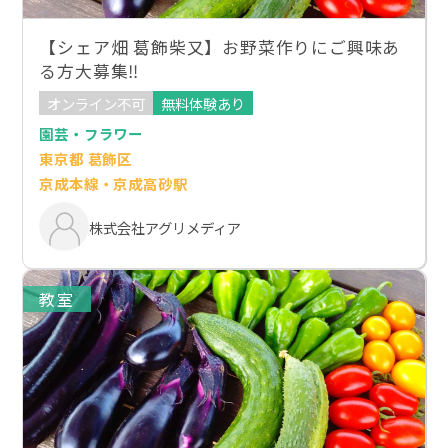
【シェア畑 葛飾柴又】お野菜作りにご興味あ
る方大募集‼
オンライン不可
無料体験あり
園芸・フラワー
東京都 葛飾区
京成本線・京成高砂駅
株式会社アグリメディア
教室