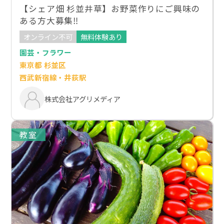
【シェア畑 杉並井草】お野菜作りにご興味の
ある方大募集‼
オンライン不可
無料体験あり
園芸・フラワー
東京都 杉並区
西武新宿線・井荻駅
株式会社アグリメディア
教室