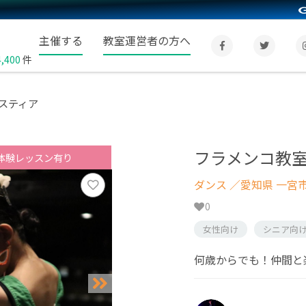
主催する
教室運営者の方へ
4,400
件
スティア
フラメンコ教
体験レッスン有り
ダンス
／愛知県 一宮
0
女性向け
シニア向
何歳からでも！仲間と