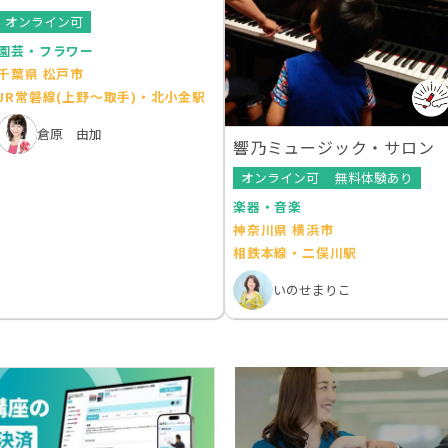
オンライン可
園芸・フラワー
千葉県 松戸市
JR常磐線(上野～取手)・北小金駅
倉原 由加
響乃ミュージック・サロン
オンライン可
無料体験あり
楽器・音楽
神奈川県 横浜市
相鉄本線・二俣川駅
いのせまりこ