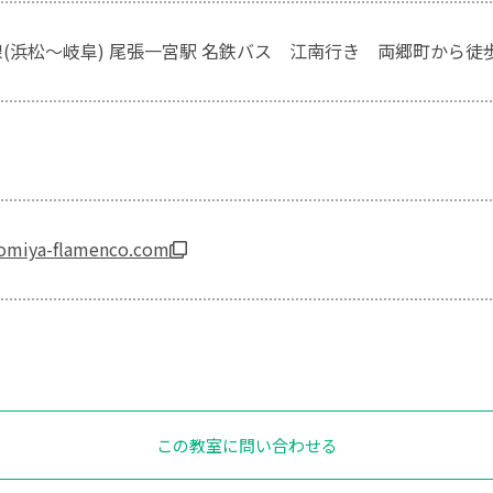
線(浜松～岐阜) 尾張一宮駅 名鉄バス 江南行き 両郷町から徒歩
inomiya-flamenco.com
この教室に問い合わせる