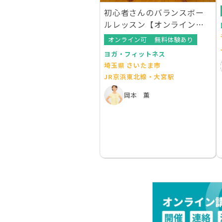
初心者さんのバランスボー
ルレッスン【オンラインレ
ッスンあり】
オンライン可
無料体験あり
ヨガ・フィットネス
埼玉県 さいたま市
JR京浜東北線・大宮駅
岡本 薫