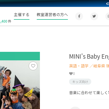
主催する
教室運営者の方へ
4,400
件
MINI's Baby En
英語・語学
／岐阜県 
0
キッズ向け
音楽に合わせて楽しく