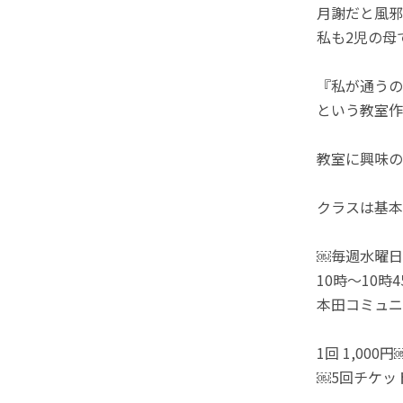
月謝だと風邪
私も2児の母
『私が通うの
という教室作
教室に興味の
クラスは基本
￼毎週水曜日
10時～10時4
本田コミュニ
1回 1,000円
￼5回チケット