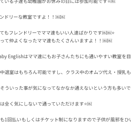
ている子達も幼稚園がお休みの日には参加可能です⭐￼
ンドリーな教室ですよ！！￼￼
てもフレンドリーでママ達もいい人達ばかりです￼￼⭐
って仲よくなったママ達もたくさんいますよ！！￼￼
s Baby Englishはママ達にもお子さんたちにも通いやすい教室
中退室はもちろん可能ですし、クラス中のオムツ代え・授乳も
そういった事が気になってなかなか通えないという方も多いで
は全く気にしないで通っていただけます⭐￼
も1回払いもしくはチケット制になりますので子供が風邪をひ