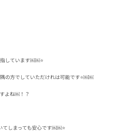
を目指しています￼￼⭐
隅の方でしていただけれは可能です⭐￼￼
すよね￼！？
いてしまっても安心です￼￼⭐