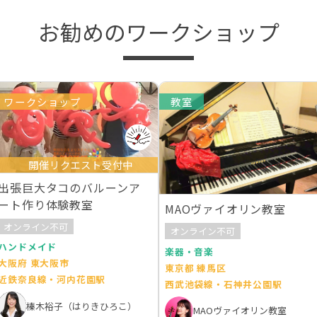
お勧めのワークショップ
ワークショップ
教室
開催リクエスト受付中
出張巨大タコのバルーンア
ート作り体験教室
MAOヴァイオリン教室
オンライン不可
オンライン不可
ハンドメイド
楽器・音楽
大阪府 東大阪市
東京都 練馬区
近鉄奈良線・河内花園駅
西武池袋線・石神井公園駅
榛木裕子（はりきひろこ）
MAOヴァイオリン教室