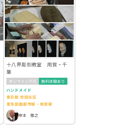
十八界彫刻教室 用賀・千
葉
オンライン不可
無料体験あり
ハンドメイド
東京都 世田谷区
東急田園都市線・用賀駅
岸本 雅之