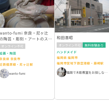
wanto-fumi 奈良・尼ヶ辻
和田喜昭
の陶芸・彫刻・アートのス
ペース
オンライン不可
無料体験あり
オンライン不可
ハンドメイド
絵画・陶芸
福岡県 福岡市
奈良県 奈良市
福岡市営地下鉄空港線・藤崎駅
近鉄橿原線・尼ヶ辻駅
福岡で木彫教室をお探しなら彫ウッド和田木彫教室
wanto-fumi