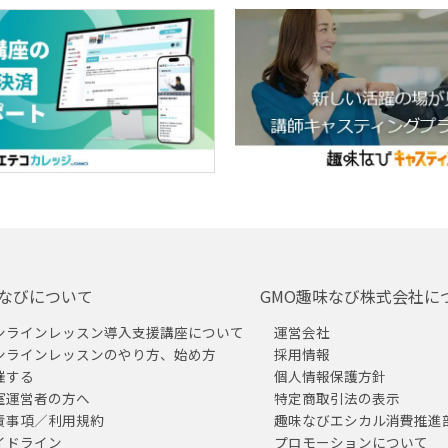
なびについて
GMO趣味なび株式会社に
ンラインレッスン導入支援講座について
運営会社
ンラインレッスンのやり方、始め方
採用情報
催する
個人情報保護方針
室運営者の方へ
特定商取引法の表示
責事項／利用規約
趣味なびエシカル消費推進
イドライン
プロモーションについて