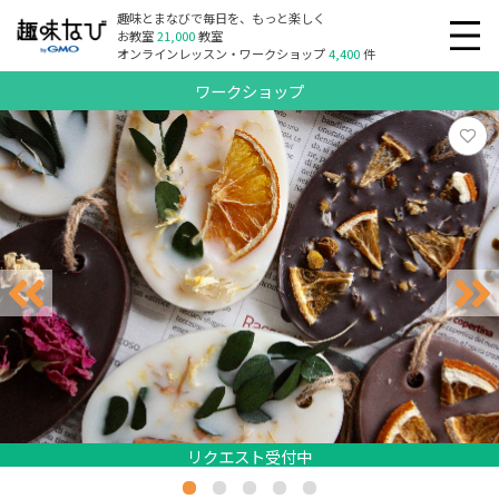
趣味とまなびで毎日を、もっと楽しく
お教室
21,000
教室
オンラインレッスン・ワークショップ
4,400
件
ワークショップ
リクエスト受付中
リクエスト受付中
リクエスト受付中
リクエスト受付中
リクエスト受付中
リクエスト受付中