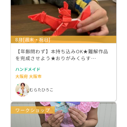
8月[週末・祝日]
【年齢問わず】本持ち込みOK★難解作品
を完成させよう★おりがみくらす…
ハンドメイド
大阪府 大阪市
むらたひろこ
ワークショップ