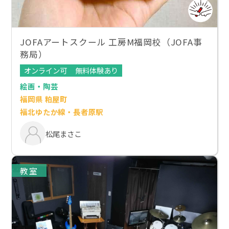
JOFAアートスクール 工房M福岡校（JOFA事
務局）
オンライン可
無料体験あり
絵画・陶芸
福岡県 粕屋町
福北ゆたか線・長者原駅
松尾まさこ
教室