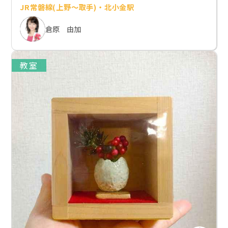
JR常磐線(上野～取手)・北小金駅
倉原 由加
教室