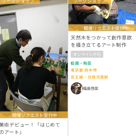
ワークショップ
ワークショップ
開催リクエスト受付中
天然木をつかって創作意欲
を掻き立てるアート制作
オンライン不可
絵画・陶芸
東京都 府中市
京王線・分倍河原駅
福島啓匡
開催リクエスト受付中
美術デビュー！「はじめて
のアート」