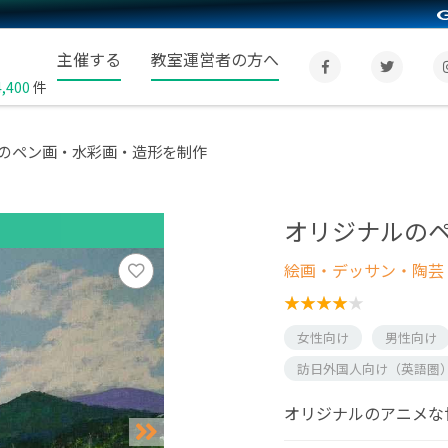
主催する
教室運営者の方へ
4,400
件
のペン画・水彩画・造形を制作
オリジナルの
絵画・デッサン・陶芸
女性向け
男性向け
訪日外国人向け（英語圏
オリジナルのアニメな