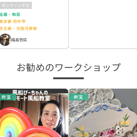
オンライン不可
絵画・陶芸
東京都 府中市
京王線・分倍河原駅
福島啓匡
お勧めのワークショップ
教室
教室