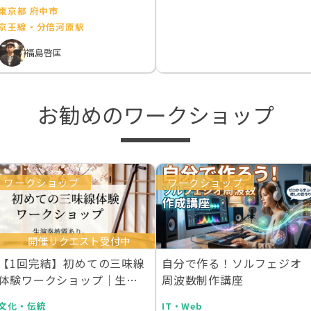
東京都 府中市
京王線・分倍河原駅
福島啓匡
お勧めのワークショップ
ワークショップ
ワークショップ
開催リクエスト受付中
【1回完結】初めての三味線
自分で作る！ソルフェジオ
体験ワークショップ｜生演
周波数制作講座
奏付き
文化・伝統
IT・Web