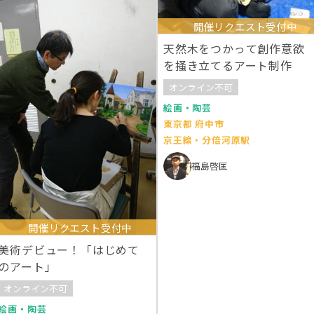
開催リクエスト受付中
天然木をつかって創作意欲
を掻き立てるアート制作
オンライン不可
絵画・陶芸
東京都 府中市
京王線・分倍河原駅
福島啓匡
開催リクエスト受付中
美術デビュー！「はじめて
のアート」
オンライン不可
絵画・陶芸