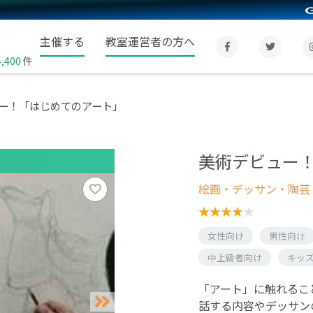
主催する
教室運営者の方へ
4,400
件
ー！「はじめてのアート」
美術デビュー
絵画・デッサン・陶芸
女性向け
男性向け
中上級者向け
キッ
「アート」に触れるこ
話する内容やデッサン