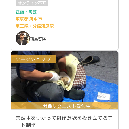
オンライン不可
絵画・陶芸
東京都 府中市
京王線・分倍河原駅
福島啓匡
ワークショップ
開催リクエスト受付中
天然木をつかって創作意欲を掻き立てるア
ート制作