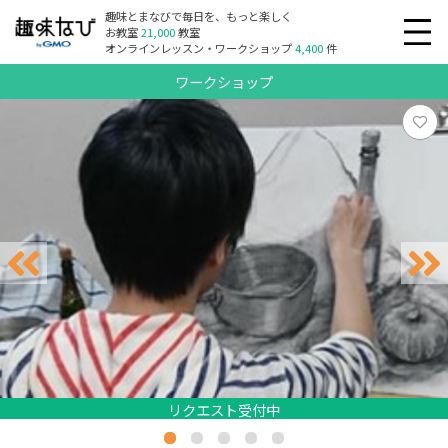
趣味とまなびで毎日を、もっと楽しく
お教室
21,000
教室
オンラインレッスン・ワークショップ
4,400
件
ワークショップ
リクエスト受付中
リクエスト受付中
リクエスト受付中
リクエスト受付中
リクエスト受付中
リクエスト受付中