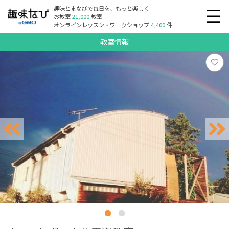
趣味とまなびで毎日を、もっと楽しく
お教室
21,000
教室
オンラインレッスン・ワークショップ
4,400
件
教室情報