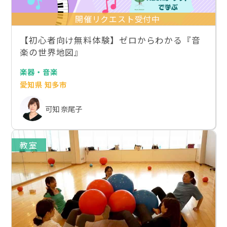
開催リクエスト受付中
【初心者向け無料体験】ゼロからわかる『音
楽の世界地図』
楽器・音楽
愛知県 知多市
可知 奈尾子
教室