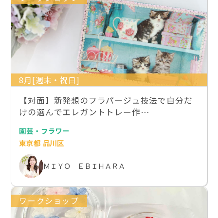
8月[週末・祝日]
【対面】新発想のフラパ―ジュ技法で自分だ
けの選んでエレガントトレー作…
園芸・フラワー
東京都 品川区
ＭＩＹＯ ＥＢＩＨＡＲＡ
ワークショップ