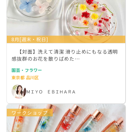
8月[週末・祝日]
【対面】洗えて清潔 滑り止めにもなる透明
感抜群のお花を散りばめた…
園芸・フラワー
東京都 品川区
ＭＩＹＯ ＥＢＩＨＡＲＡ
ワークショップ