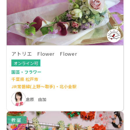
アトリエ Flower Flower
オンライン可
園芸・フラワー
千葉県 松戸市
JR常磐線(上野～取手)・北小金駅
倉原 由加
教室