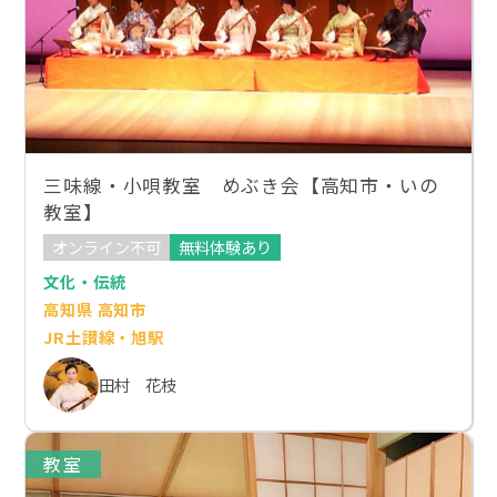
三味線・小唄教室 めぶき会【高知市・いの
教室】
オンライン不可
無料体験あり
文化・伝統
高知県 高知市
JR土讃線・旭駅
田村 花枝
教室