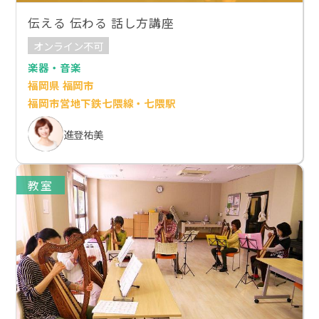
伝える 伝わる 話し方講座
オンライン不可
楽器・音楽
福岡県 福岡市
福岡市営地下鉄七隈線・七隈駅
進登祐美
教室