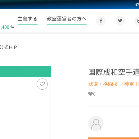
主催する
教室運営者の方へ
4,400
件
公式ＨＰ
国際成和空手
武道・格闘技
／神奈川
0