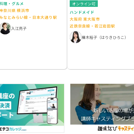
料理・グルメ
オンライン可
神奈川県 横浜市
ハンドメイド
みなとみらい線・日本大通り駅
大阪府 東大阪市
近鉄奈良線・若江岩田駅
入江亮子
榛木裕子（はりきひろこ）