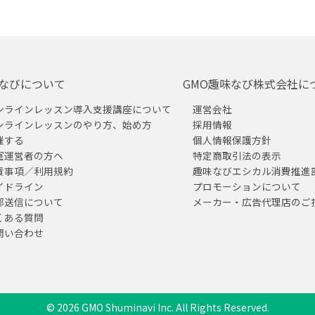
なびについて
GMO趣味なび株式会社に
ンラインレッスン導入支援講座について
運営会社
ンラインレッスンのやり方、始め方
採用情報
催する
個人情報保護方針
室運営者の方へ
特定商取引法の表示
責事項／利用規約
趣味なびエシカル消費推進
イドライン
プロモーションについて
部送信について
メーカー・広告代理店のご
くある質問
問い合わせ
© 2026 GMO Shuminavi Inc. All Rights Reserved.