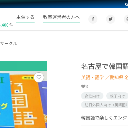
主催する
教室運営者の方へ
4,400
件
津サークル
名古屋で韓国語
英語・語学
／愛知県 
3
女性向け
親子向け
訪日外国人向け（英語圏
韓国語で楽しくエンジ