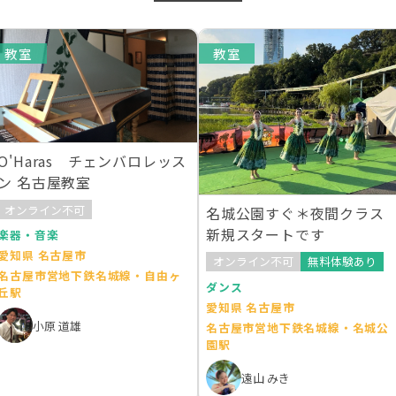
教室
教室
O'Haras チェンバロレッス
ン 名古屋教室
オンライン不可
名城公園すぐ＊夜間クラス
新規スタートです
楽器・音楽
愛知県 名古屋市
オンライン不可
無料体験あり
名古屋市営地下鉄名城線・自由ヶ
ダンス
丘駅
愛知県 名古屋市
小原 道雄
名古屋市営地下鉄名城線・名城公
園駅
遠山 みき