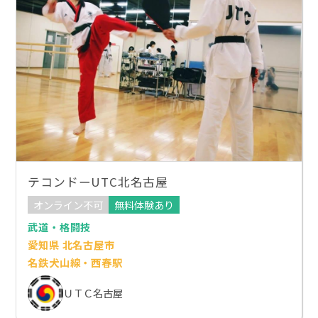
テコンドーUTC北名古屋
オンライン不可
無料体験あり
武道・格闘技
愛知県 北名古屋市
名鉄犬山線・西春駅
ＵＴＣ名古屋