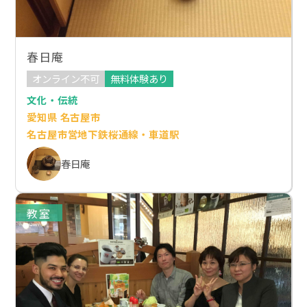
春日庵
オンライン不可
無料体験あり
文化・伝統
愛知県 名古屋市
名古屋市営地下鉄桜通線・車道駅
春日庵
教室