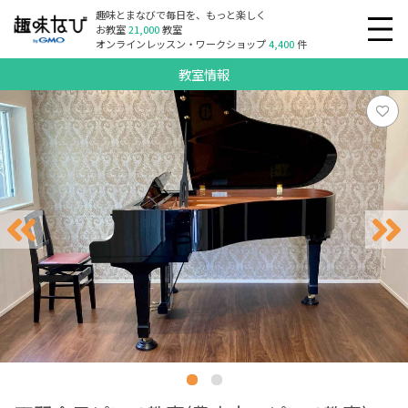
趣味とまなびで毎日を、もっと楽しく
お教室
21,000
教室
オンラインレッスン・ワークショップ
4,400
件
教室情報