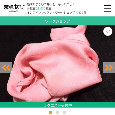
趣味とまなびで毎日を、もっと楽しく
お教室
21,000
教室
オンラインレッスン・ワークショップ
4,400
件
ワークショップ
リクエスト受付中
リクエスト受付中
リクエスト受付中
リクエスト受付中