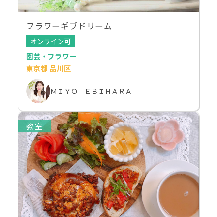
フラワーギブドリーム
オンライン可
園芸・フラワー
東京都 品川区
ＭＩＹＯ ＥＢＩＨＡＲＡ
教室