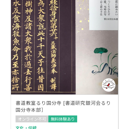
書道教室るり国分寺 [書道研究銀河会るり
国分寺本部］
オンライン不可
無料体験あり
文化・伝統