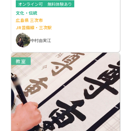
オンライン可
無料体験あり
文化・伝統
広島県 三次市
JR芸備線・三次駅
中村由実江
教室