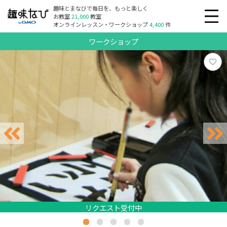
趣味とまなびで毎日を、もっと楽しく
お教室
21,000
教室
オンラインレッスン・ワークショップ
4,400
件
ワークショップ
リクエスト受付中
リクエスト受付中
リクエスト受付中
リクエスト受付中
リクエスト受付中
リクエスト受付中