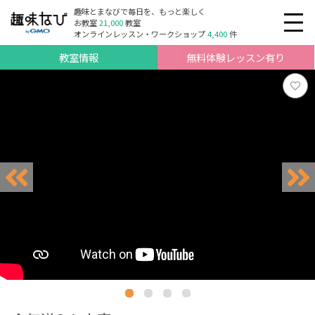
趣味とまなびで毎日を、もっと楽しく
お教室
21,000
教室
オンラインレッスン・ワークショップ
4,400
件
教室情報
無料体験レッスン有り