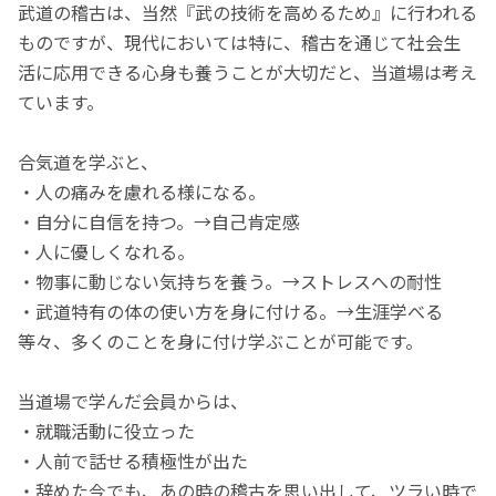
武道の稽古は、当然『武の技術を高めるため』に行われる
ものですが、現代においては特に、稽古を通じて社会生
活に応用できる心身も養うことが大切だと、当道場は考え
ています。
合気道を学ぶと、
・人の痛みを慮れる様になる。
・自分に自信を持つ。→自己肯定感
・人に優しくなれる。
・物事に動じない気持ちを養う。→ストレスへの耐性
・武道特有の体の使い方を身に付ける。→生涯学べる
等々、多くのことを身に付け学ぶことが可能です。
当道場で学んだ会員からは、
・就職活動に役立った
・人前で話せる積極性が出た
・辞めた今でも、あの時の稽古を思い出して、ツラい時で