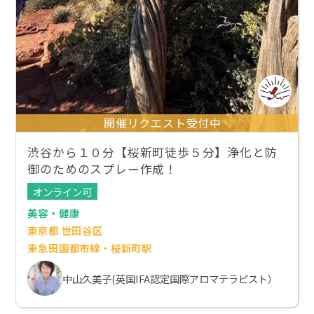
開催リクエスト受付中
渋谷から１０分【桜新町徒歩５分】浄化と防
御のためのスプレー作成！
オンライン可
美容・健康
東京都 世田谷区
東急田園都市線・桜新町駅
中山久美子(英国IFA認定国際アロマテラピスト）