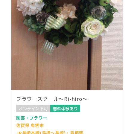
フラワースクール〜Ri•hiro〜
オンライン不可
無料体験あり
園芸・フラワー
佐賀県 鳥栖市
JR長崎本線(鳥栖～長崎)・鳥栖駅