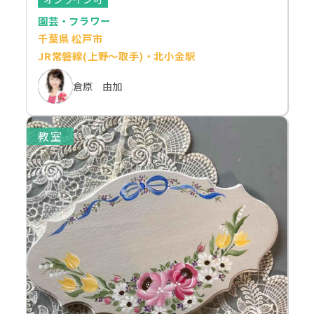
園芸・フラワー
千葉県 松戸市
JR常磐線(上野～取手)・北小金駅
倉原 由加
教室