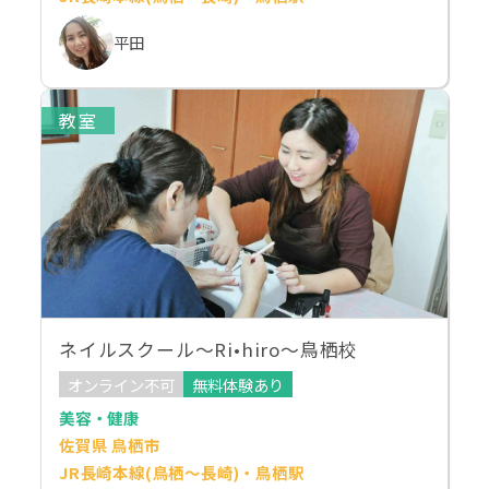
平田
教室
ネイルスクール～Ri•hiro～鳥栖校
オンライン不可
無料体験あり
美容・健康
佐賀県 鳥栖市
JR長崎本線(鳥栖～長崎)・鳥栖駅