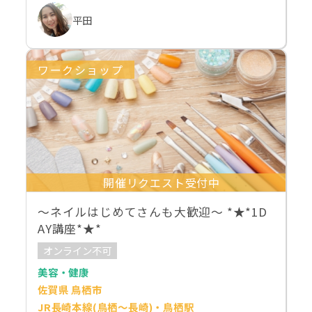
平田
ワークショップ
開催リクエスト受付中
～ネイルはじめてさんも大歓迎～ *★*1D
AY講座*★*
オンライン不可
美容・健康
佐賀県 鳥栖市
JR長崎本線(鳥栖～長崎)・鳥栖駅