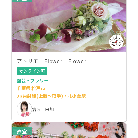
アトリエ Flower Flower
オンライン可
園芸・フラワー
千葉県 松戸市
JR常磐線(上野～取手)・北小金駅
倉原 由加
教室