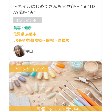
～ネイルはじめてさんも大歓迎～ *★*1D
AY講座*★*
オンライン不可
美容・健康
佐賀県 鳥栖市
JR長崎本線(鳥栖～長崎)・鳥栖駅
平田
ワークショップ
開催リクエスト受付中