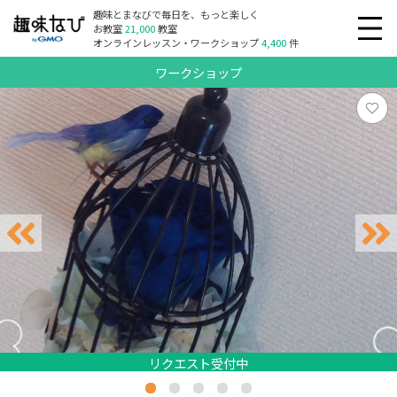
趣味とまなびで毎日を、もっと楽しく
お教室
21,000
教室
オンラインレッスン・ワークショップ
4,400
件
ワークショップ
リクエスト受付中
リクエスト受付中
リクエスト受付中
リクエスト受付中
リクエスト受付中
リクエスト受付中