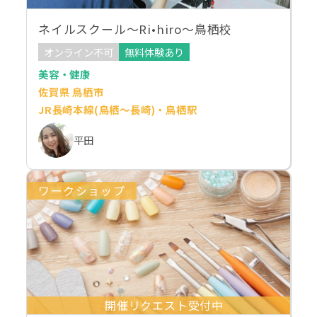
ネイルスクール～Ri•hiro～鳥栖校
オンライン不可
無料体験あり
美容・健康
佐賀県 鳥栖市
JR長崎本線(鳥栖～長崎)・鳥栖駅
平田
ワークショップ
開催リクエスト受付中