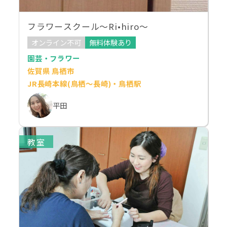
フラワースクール〜Ri•hiro〜
オンライン不可
無料体験あり
園芸・フラワー
佐賀県 鳥栖市
JR長崎本線(鳥栖～長崎)・鳥栖駅
平田
教室