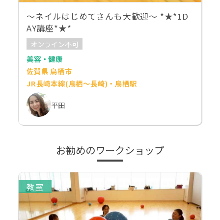
～ネイルはじめてさんも大歓迎～ *★*1D
AY講座*★*
オンライン不可
美容・健康
佐賀県 鳥栖市
JR長崎本線(鳥栖～長崎)・鳥栖駅
平田
お勧めのワークショップ
教室