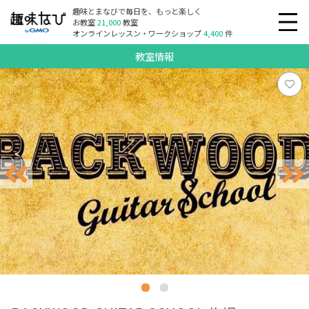
趣味とまなびで毎日を、もっと楽しく
お教室
21,000
教室
オンラインレッスン・ワークショップ
4,400
件
教室情報