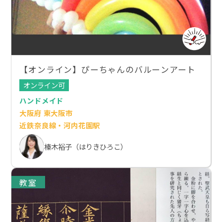
【オンライン】ぴーちゃんのバルーンアート
オンライン可
ハンドメイド
大阪府 東大阪市
近鉄奈良線・河内花園駅
榛木裕子（はりきひろこ）
教室