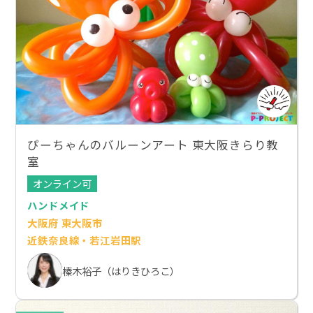
ぴーちゃんのバルーンアート 東大阪きらり教
室
オンライン可
ハンドメイド
大阪府 東大阪市
近鉄奈良線・若江岩田駅
榛木裕子（はりきひろこ）