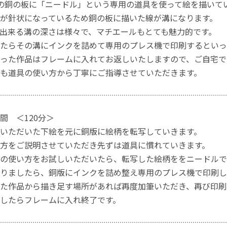
cmの銅の板に「ニードル」という専用の道具を使って絵を描いて
が針状になっているため銅の板に描いた線が溝になります。
出来る溝の深さは様々で、マチエールもとても魅力的です。
たらその溝にインクを詰めて専用のプレス機で印刷するといっ
った作品はフレームに入れてお返しいたしますので、ご自宅で
も道具の使い方から丁寧にご指導させていただきます。
間 ＜120分＞
いただいた下絵を元に銅版に絵柄を転写していきます。
方をご説明させていただき先ずは道具に慣れていきます。
の使い方をお試しいただいたら、転写した絵柄ををニードルで
りましたら、銅版にインクを詰め整え専用のプレス機で印刷し
た作品から描き足す場所があれば再度加筆いただき、再び印刷
したらフレームに入れ終了です。