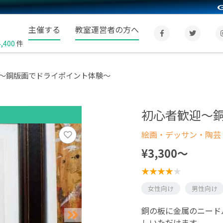
主催する
教室運営者の方へ
4,400
件
～銅版画でドライポイント体験～
初心者歓迎～
絵画・デッサン・陶芸
¥3,300〜
女性向け
男性向け
銅の板に金属のニード
しいただけます。