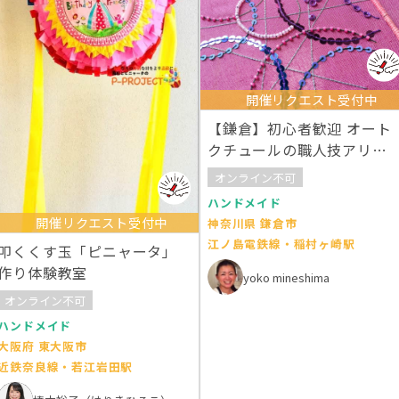
開催リクエスト受付中
【鎌倉】初心者歓迎 オート
クチュールの職人技アリワ
ーク刺繍の世界
オンライン不可
ハンドメイド
開催リクエスト受付中
神奈川県 鎌倉市
江ノ島電鉄線・稲村ヶ崎駅
叩くくす玉「ピニャータ」
作り体験教室
yoko mineshima
オンライン不可
ハンドメイド
大阪府 東大阪市
近鉄奈良線・若江岩田駅