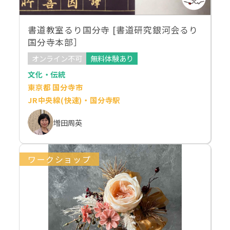
書道教室るり国分寺 [書道研究銀河会るり
国分寺本部］
オンライン不可
無料体験あり
文化・伝統
東京都 国分寺市
JR中央線(快速)・国分寺駅
増田周英
ワークショップ