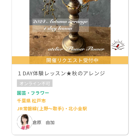
開催リクエスト受付中
１DAY体験レッスン★秋のアレンジ
オンライン不可
園芸・フラワー
千葉県 松戸市
JR常磐線(上野～取手)・北小金駅
倉原 由加