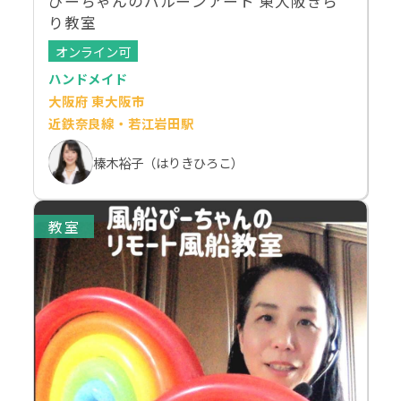
ぴーちゃんのバルーンアート 東大阪きら
り教室
オンライン可
ハンドメイド
大阪府 東大阪市
近鉄奈良線・若江岩田駅
榛木裕子（はりきひろこ）
教室