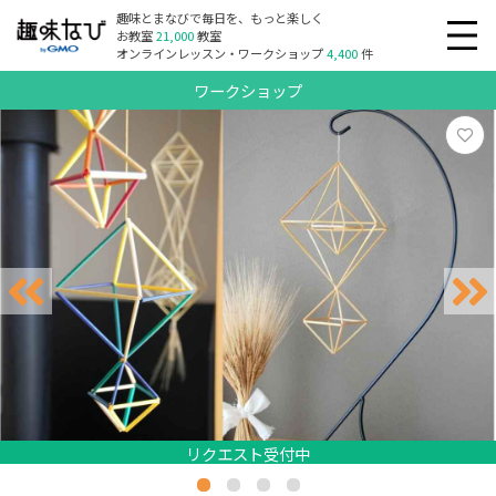
趣味とまなびで毎日を、もっと楽しく
お教室
21,000
教室
オンラインレッスン・ワークショップ
4,400
件
ワークショップ
リクエスト受付中
リクエスト受付中
リクエスト受付中
リクエスト受付中
リクエスト受付中