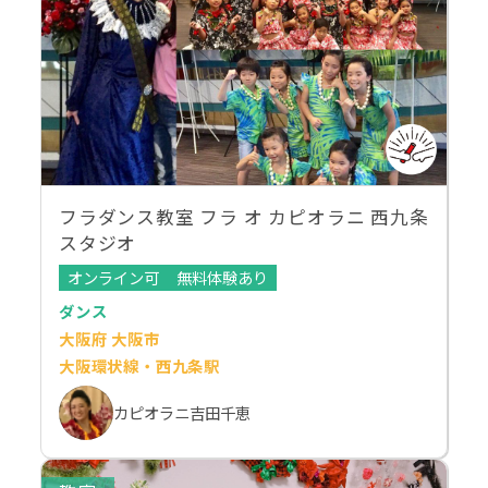
フラダンス教室 フラ オ カピオラニ 西九条
スタジオ
オンライン可
無料体験あり
ダンス
大阪府 大阪市
大阪環状線・西九条駅
カピオラニ吉田千恵