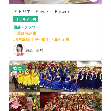
アトリエ Flower Flower
オンライン可
園芸・フラワー
千葉県 松戸市
JR常磐線(上野～取手)・北小金駅
倉原 由加
教室