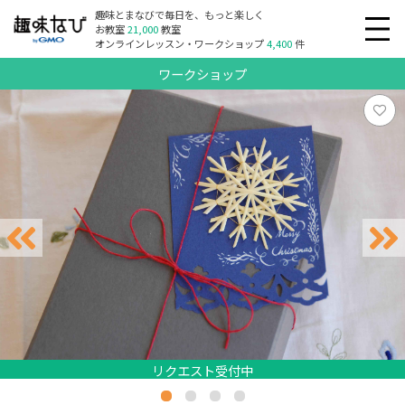
趣味とまなびで毎日を、もっと楽しく
お教室
21,000
教室
オンラインレッスン・ワークショップ
4,400
件
ワークショップ
リクエスト受付中
リクエスト受付中
リクエスト受付中
リクエスト受付中
リクエスト受付中