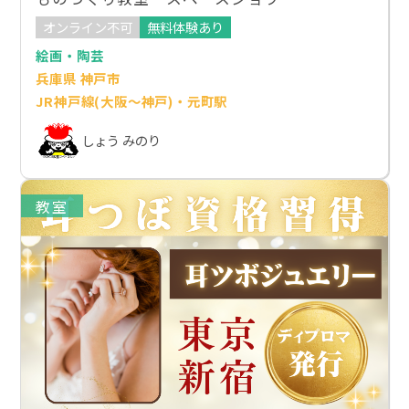
オンライン不可
無料体験あり
絵画・陶芸
兵庫県 神戸市
JR神戸線(大阪～神戸)・元町駅
しょう みのり
教室