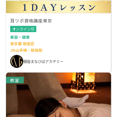
耳ツボ資格講座東京
オンライン可
美容・健康
東京都 新宿区
JR山手線・新宿駅
銀座まなびばアカデミー
教室