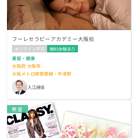
フーレセラピーアカデミー大阪校
オンライン不可
無料体験あり
美容・健康
大阪府 大阪市
大阪メトロ御堂筋線・中津駅
入江規佳
教室