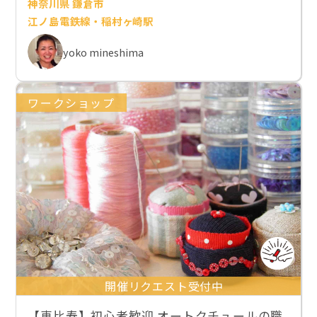
神奈川県 鎌倉市
江ノ島電鉄線・稲村ヶ崎駅
yoko mineshima
ワークショップ
開催リクエスト受付中
【恵比寿】初心者歓迎 オートクチュールの職