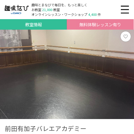
趣味とまなびで毎日を、もっと楽しく
お教室
21,000
教室
オンラインレッスン・ワークショップ
4,400
件
教室情報
無料体験レッスン有り
前田有加子バレエアカデミー