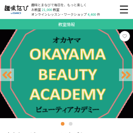
趣味とまなびで毎日を、もっと楽しく
お教室
21,000
教室
オンラインレッスン・ワークショップ
4,400
件
教室情報