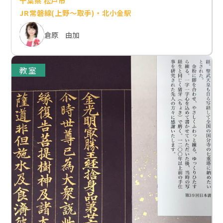
千葉県 松戸市
JR常磐線(上野～取手)・北小金駅
倉原 由加
教室