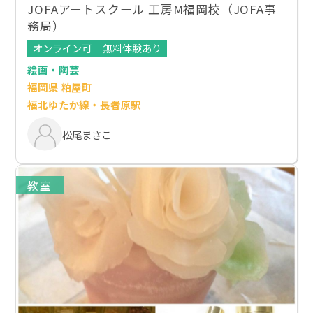
JOFAアートスクール 工房M福岡校（JOFA事
務局）
オンライン可
無料体験あり
絵画・陶芸
福岡県 粕屋町
福北ゆたか線・長者原駅
松尾まさこ
教室