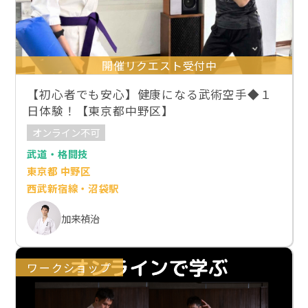
開催リクエスト受付中
【初心者でも安心】健康になる武術空手◆１
日体験！【東京都中野区】
オンライン不可
武道・格闘技
東京都 中野区
西武新宿線・沼袋駅
加来禎治
ワークショップ