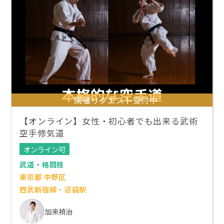
開催リクエスト受付中
【オンライン】女性・初心者でも出来る武術
空手修気道
オンライン可
武道・格闘技
東京都 中野区
西武新宿線・沼袋駅
加来禎治