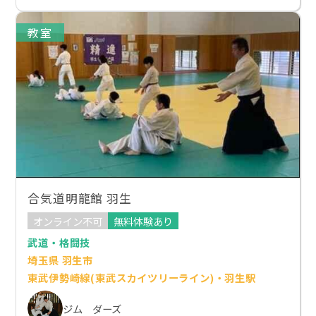
教室
合気道明龍館 羽生
オンライン不可
無料体験あり
武道・格闘技
埼玉県 羽生市
東武伊勢崎線(東武スカイツリーライン)・羽生駅
ジム ダーズ