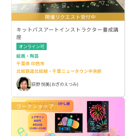
開催リクエスト受付中
キットパスアートインストラクター養成講
座
オンライン可
絵画・陶芸
千葉県 印西市
北総鉄道北総線・千葉ニュータウン中央駅
荻野 悦美(おぎのえつみ)
ワークショップ