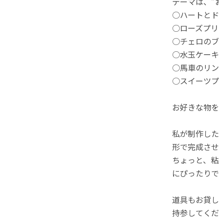
テーマは、”
○ハートとド
○ローズプリ
○チェロのブ
○水玉ケーキ
○馬車のリン
○スイーツプ
お好きな物を
私が制作した
形で完成させ
ちょっと、粘
にぴったりで
道具もお貸し
持参してくだ