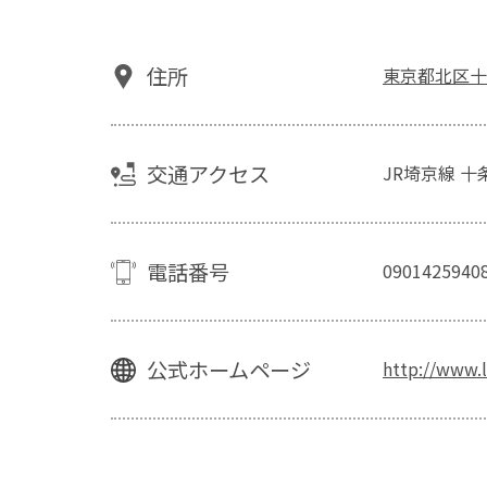
住所
東京都北区十
交通アクセス
JR埼京線 
電話番号
0901425940
公式ホームページ
http://www.li