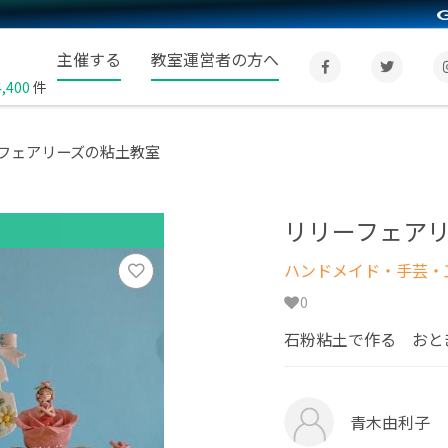
主催する
教室運営者の方へ
4,400
件
フェアリーズの粘土教室
リリーフェア
ハンドメイド・手芸・
0
石粉粘土で作る おと
青木由利子