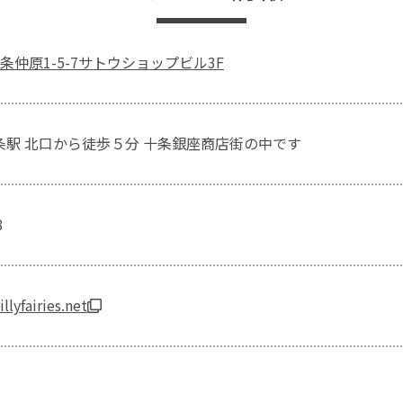
条仲原1-5-7サトウショップビル3F
十条駅 北口から徒歩５分 十条銀座商店街の中です
8
llyfairies.net