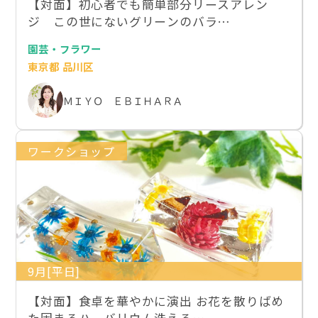
【対面】初心者でも簡単部分リースアレン
ジ この世にないグリーンのバラ…
園芸・フラワー
東京都 品川区
ＭＩＹＯ ＥＢＩＨＡＲＡ
ワークショップ
9月[平日]
【対面】食卓を華やかに演出 お花を散りばめ
た固まるハーバリウム洗える…