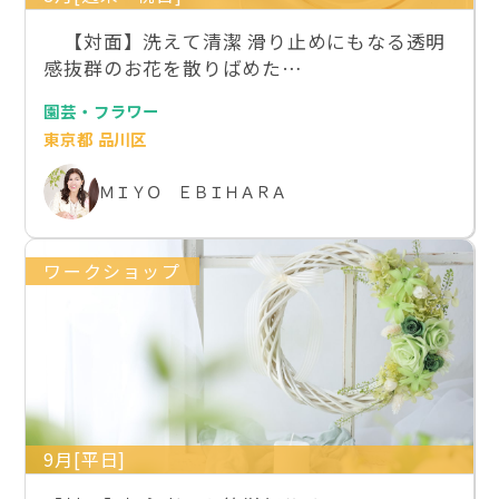
【対面】洗えて清潔 滑り止めにもなる透明
感抜群のお花を散りばめた…
園芸・フラワー
東京都 品川区
ＭＩＹＯ ＥＢＩＨＡＲＡ
ワークショップ
9月[平日]