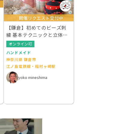
開催リクエスト受付中
【鎌倉】初めてのビーズ刺
繍 基本テクニックと立体的
なお花の刺繍
オンライン可
ハンドメイド
神奈川県 鎌倉市
江ノ島電鉄線・稲村ヶ崎駅
yoko mineshima