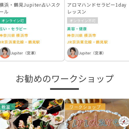
横浜・鶴見Jupiter占いスク
アロマハンドセラピー1day
ール
レッスン
オンライン可
オンライン不可
占い・セラピー
美容・健康
神奈川県 横浜市
神奈川県 横浜市
JR京浜東北線・鶴見駅
JR京浜東北線・鶴見駅
Jupiter（宮澤）
Jupiter（宮澤）
お勧めのワークショップ
教室
ワークショップ