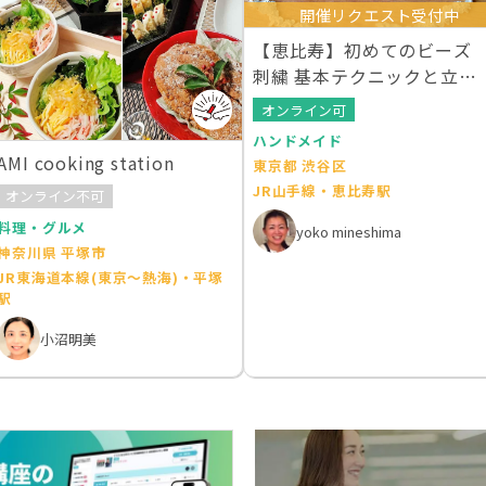
開催リクエスト受付中
【恵比寿】初めてのビーズ
刺繍 基本テクニックと立体
的なお花の刺繍
オンライン可
ハンドメイド
AMI cooking station
東京都 渋谷区
JR山手線・恵比寿駅
オンライン不可
料理・グルメ
yoko mineshima
神奈川県 平塚市
JR東海道本線(東京～熱海)・平塚
駅
小沼明美