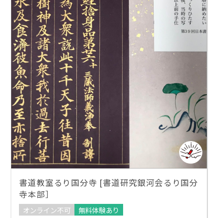
書道教室るり国分寺 [書道研究銀河会るり国分
寺本部］
オンライン不可
無料体験あり