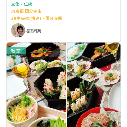
文化・伝統
東京都 国分寺市
JR中央線(快速)・国分寺駅
増田周英
教室