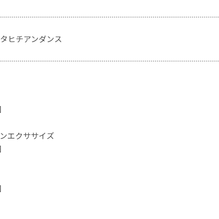
タヒチアンダンス
回
ンエクササイズ
回
回