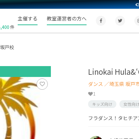
主催する
教室運営者の方へ
4,400
件
i 北坂戸校
Linokai Hula
ダンス
／埼玉県 坂戸
1
キッズ向け
女性向
フラダンス！タヒチア