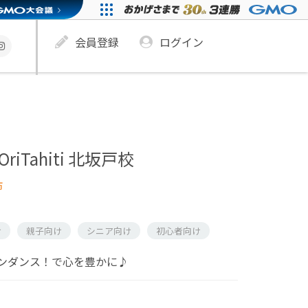
会員登録
ログイン
&ʻOriTahiti 北坂戸校
市
け
親子向け
シニア向け
初心者向け
ンダンス！で心を豊かに♪