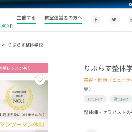
主催する
教室運営者の方へ
4,400
件
りぷらす整体学校
りぷらす整体
体験レッスン有り
美容・健康（ビューテ
0
女性向け
男性向け
整体師・セラピストの