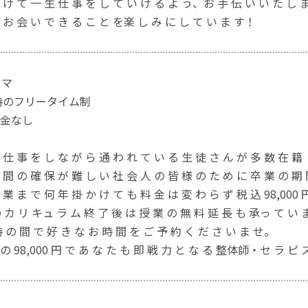
 け て ⼀ ⽣ 仕 事 を し て い け る よ う、お ⼿ 伝 い い た し 
 お 会 い で き る こ と を楽 し み に し て い ま す！
コマ
3時のフリータイム制
金なし
 仕 事 を し な が ら 通 わ れ て い る ⽣ 徒 さ ん が 多 数 在 籍
 間 の 確 保 が 難 し い 社 会 ⼈ の 皆 様 の た め に 卒 業 の 期
 業 ま で 何 年 掛 か け て も 料 ⾦ は 変 わ ら ず 税 込 98,000
の カ リ キュ ラ ム 終 了 後 は 授 業 の 無 料 延 ⻑ も 承っ て い 
 時 の 間 で 好 き な お 時 間 を ご 予 約 く だ さ い ま せ。
の 98,000 円 で あ な た も 即 戦 ⼒ と な る 整体師・セ ラ ピ 