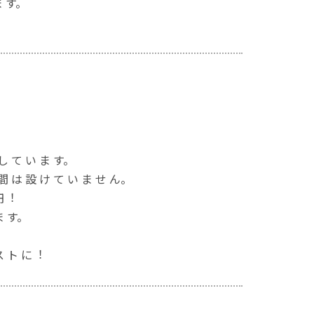
ま す。
 し て い ま す。
 間 は 設 け て い ま せ ん。
 円︕
ま す。
ス ト に︕