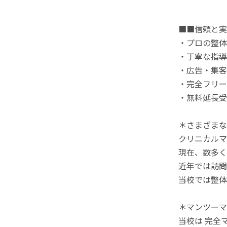
■■信頼と実
・プロの整体
・丁寧な指導
・広告・集客
・完全フリー
・無料延長受
＊さまざまな
クリニカルマ
現在、数多く
近年では訪問
当校では整体
＊マンツーマ
当校は 完全