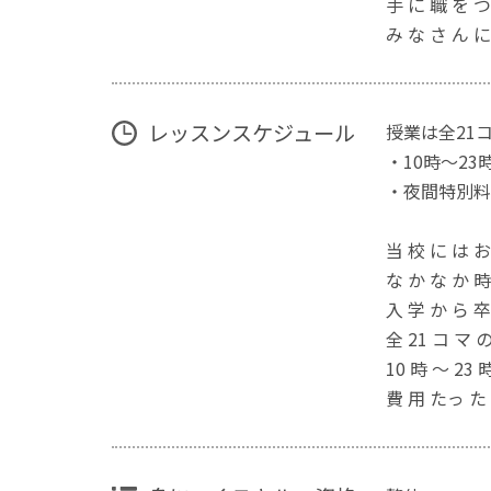
⼿ に 職 を つ
み な さ ん に
レッスンスケジュール
授業は全21
・10時～2
・夜間特別料
当 校 に は お
な か な か 時
⼊ 学 か ら 卒
全 21 コ マ 
10 時 〜 23
費 ⽤ たっ た 