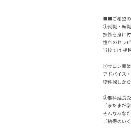
■■ご希望の
①就職・転職
技術を身に付
憧れのセラピ
当校では 提
②サロン開業
アドバイス・
物件探しから
③無料延長受
「まだまだ学
そんなあなた
ご納得のいく