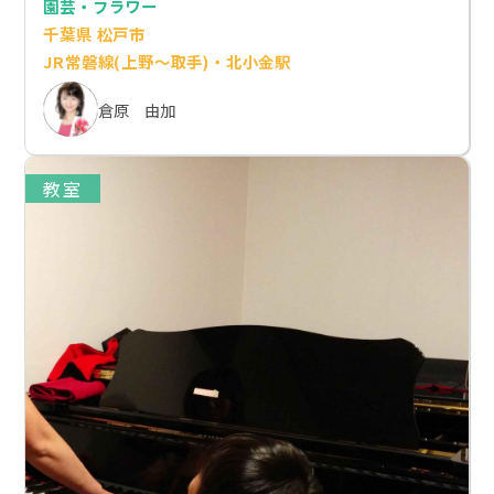
園芸・フラワー
千葉県 松戸市
JR常磐線(上野～取手)・北小金駅
倉原 由加
教室