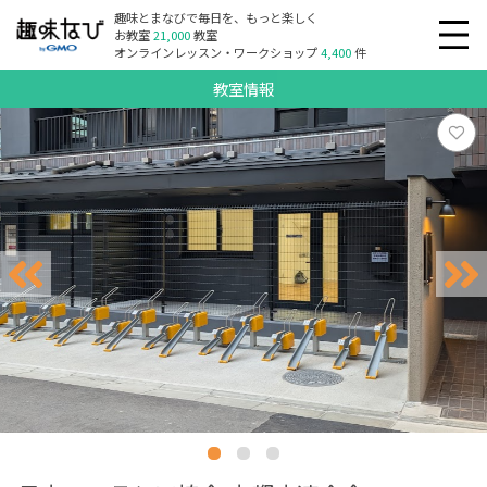
趣味とまなびで毎日を、もっと楽しく
お教室
21,000
教室
オンラインレッスン・ワークショップ
4,400
件
教室情報