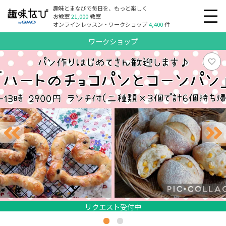
趣味とまなびで毎日を、もっと楽しく
お教室
21,000
教室
オンラインレッスン・ワークショップ
4,400
件
ワークショップ
リクエスト受付中
リクエスト受付中
リクエスト受付中