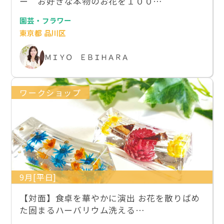
ー お好きな本物のお花を１００…
園芸・フラワー
東京都 品川区
ＭＩＹＯ ＥＢＩＨＡＲＡ
ワークショップ
9月[平日]
【対面】食卓を華やかに演出 お花を散りばめ
た固まるハーバリウム洗える…