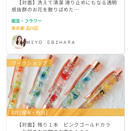
【対面】洗えて清潔 滑り止めにもなる透明
感抜群のお花を散りばめた…
園芸・フラワー
東京都 品川区
ＭＩＹＯ ＥＢＩＨＡＲＡ
ワークショップ
8月[週末・祝日]
【対面】残り１本 ピンクゴールドカラ