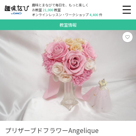
趣味とまなびで毎日を、もっと楽しく
お教室
21,000
教室
オンラインレッスン・ワークショップ
4,400
件
教室情報
プリザーブドフラワーAngelique