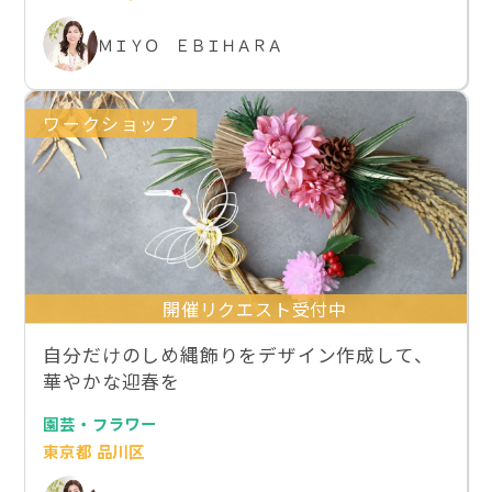
ＭＩＹＯ ＥＢＩＨＡＲＡ
ワークショップ
開催リクエスト受付中
自分だけのしめ縄飾りをデザイン作成して、
華やかな迎春を
園芸・フラワー
東京都 品川区