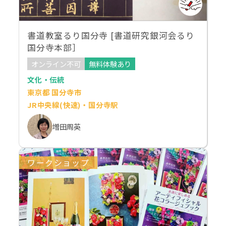
書道教室るり国分寺 [書道研究銀河会るり
国分寺本部］
オンライン不可
無料体験あり
文化・伝統
東京都 国分寺市
JR中央線(快速)・国分寺駅
増田周英
ワークショップ