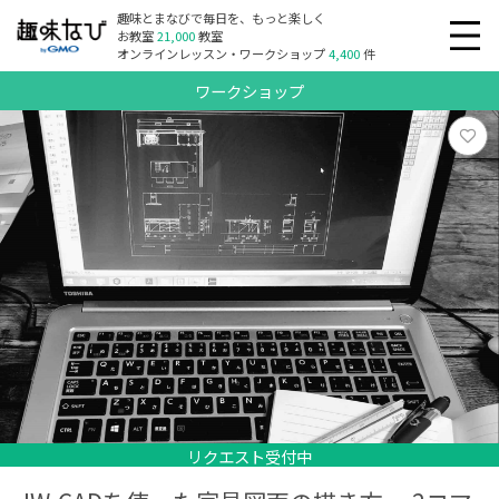
趣味とまなびで毎日を、もっと楽しく
お教室
21,000
教室
オンラインレッスン・ワークショップ
4,400
件
ワークショップ
リクエスト受付中
リクエスト受付中