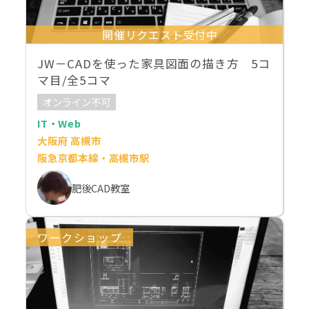
開催リクエスト受付中
JW－CADを使った家具図面の描き方 5コ
マ目/全5コマ
オンライン不可
IT・Web
大阪府 高槻市
阪急京都本線・高槻市駅
肥後CAD教室
ワークショップ