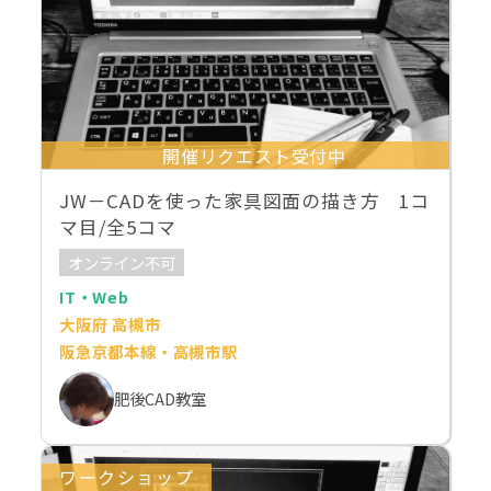
開催リクエスト受付中
JW－CADを使った家具図面の描き方 1コ
マ目/全5コマ
オンライン不可
IT・Web
大阪府 高槻市
阪急京都本線・高槻市駅
肥後CAD教室
ワークショップ