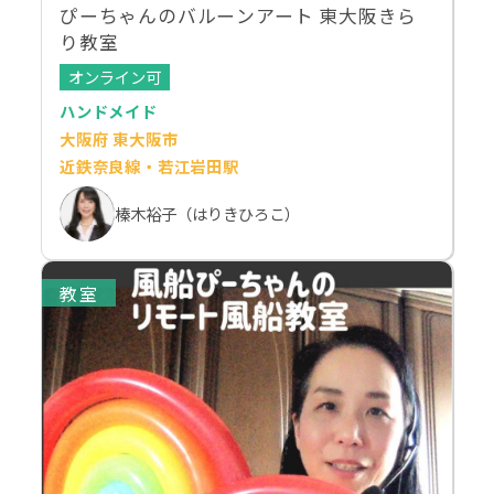
ぴーちゃんのバルーンアート 東大阪きら
り教室
オンライン可
ハンドメイド
大阪府 東大阪市
近鉄奈良線・若江岩田駅
榛木裕子（はりきひろこ）
教室