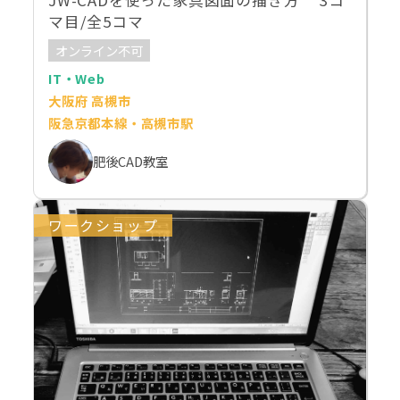
JW-CADを使った家具図面の描き方 3コ
マ目/全5コマ
オンライン不可
IT・Web
大阪府 高槻市
阪急京都本線・高槻市駅
肥後CAD教室
ワークショップ