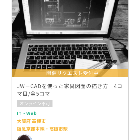
開催リクエスト受付中
JW－CADを使った家具図面の描き方 4コ
マ目/全5コマ
オンライン不可
IT・Web
大阪府 高槻市
阪急京都本線・高槻市駅