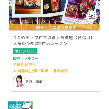
開催リクエスト受付中
１DAYディプロマ取得人気講座【通信可】
人気の花絵額2作品レッスン
オンライン可
園芸・フラワー
千葉県 松戸市
JR常磐線(上野～取手)・北小金駅
倉原 由加