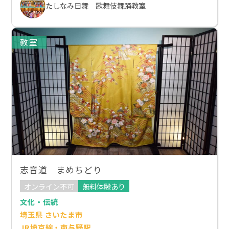
たしなみ日舞 歌舞伎舞踊教室
教室
志音道 まめちどり
オンライン不可
無料体験あり
文化・伝統
埼玉県 さいたま市
JR埼京線・南与野駅