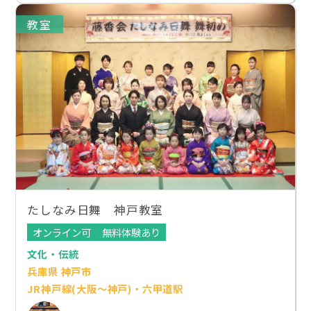
教室
たしなみ日舞 神戸教室
オンライン可
無料体験あり
文化・伝統
兵庫県 神戸市
JR神戸線(大阪～神戸)・六甲道駅