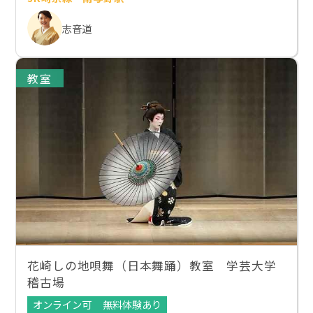
志音道
教室
花崎しの地唄舞（日本舞踊）教室 学芸大学
稽古場
オンライン可
無料体験あり