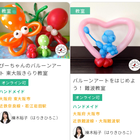
教室
教室
ぴーちゃんのバルーンアー
ト 東大阪きらり教室
バルーンアートをはじめよ
オンライン可
う！ 難波教室
ハンドメイド
オンライン可
大阪府 東大阪市
近鉄奈良線・若江岩田駅
ハンドメイド
大阪府 大阪市
榛木裕子（はりきひろこ）
近鉄難波線・大阪難波駅
榛木裕子（はりきひろこ）